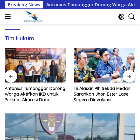
Langsung
 2027
Breaking News
Antonius Tumanggor Dorong Warga Aktifkan IKD u
ke
konten
Tim Hukum
Antonius Tumanggor Dorong
Ini Alasan Plh Sekda Medan
Warga Aktifkan IKD untuk
Sarankan Jhon Ester Lase
Perkuat Akurasi Data
Segera Dievaluasi
Bantuan Sosial