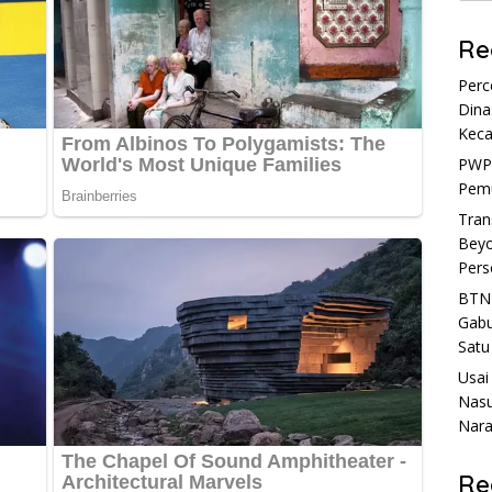
Re
Perc
Dina
Kec
PWP
Pemu
Tran
Beyo
Pers
BTN 
Gabu
Satu
Usai
Nasu
Naras
Re