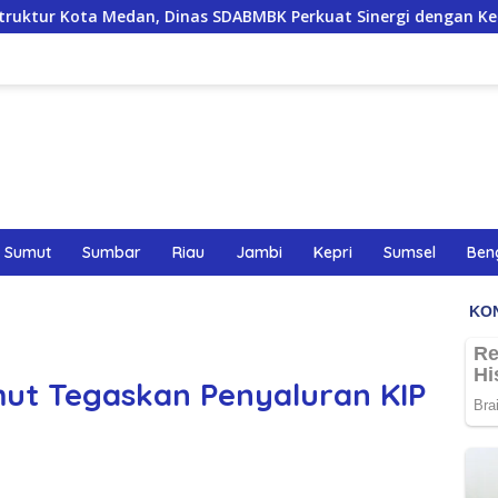
nas SDABMBK Perkuat Sinergi dengan Kecamatan
PWPM D
Sumut
Sumbar
Riau
Jambi
Kepri
Sumsel
Ben
mut Tegaskan Penyaluran KIP