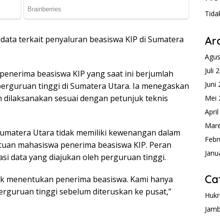
Tida
 data terkait penyaluran beasiswa KIP di Sumatera
Ar
Agus
Juli 
penerima beasiswa KIP yang saat ini berjumlah
Juni
perguruan tinggi di Sumatera Utara. Ia menegaskan
 dilaksanakan sesuai dengan petunjuk teknis
Mei 
Apri
Mare
 Sumatera Utara tidak memiliki kewenangan dalam
Febr
uan mahasiswa penerima beasiswa KIP. Peran
Janu
asi data yang diajukan oleh perguruan tinggi.
Ca
dak menentukan penerima beasiswa. Kami hanya
perguruan tinggi sebelum diteruskan ke pusat,”
Hukr
Jamb