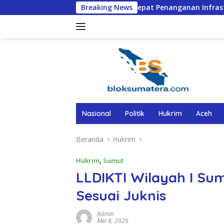
Langsung
Percepat Penanganan Infrastruktur Kota Medan, Di
Breaking News
ke
konten
Nasional
Politik
Hukrim
Aceh
Beranda
Hukrim
Hukrim
,
Sumut
LLDIKTI Wilayah I Su
Sesuai Juknis
Admin
Mei 8, 2026