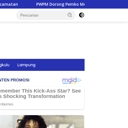
orong Pemko Medan Lindungi 16.000 Pemulung Lewat BPJS Ket
gkulu
Lampung