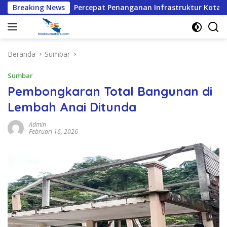
Langsung
asi
Breaking News
Percepat Penanganan Infrastruktur Kota Medan, D
ke
konten
Beranda
Sumbar
Sumbar
Pembongkaran Total Bangunan di
Lembah Anai Ditunda
Admin
Februari 16, 2026