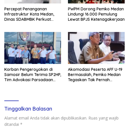
Percepat Penanganan
PWPM Dorong Pemko Medan
Infrastruktur Kota Medan,
Lindungi 16.000 Pemulung
Dinas SDABMBK Perkuat
Lewat BPJS Ketenagakerjaan
Sinergi dengan Kecamatan
Korban Pengeroyokan di
Akomodasi Peserta AFF U-19
Samosir Belum Terima SP2HP,
Bermasalah, Pemko Medan
Tim Advokasi Parsadaan
Tegaskan Tak Pernah
Silaban Angkat Suara
Berkomitmen Membayar
Hotel
Tinggalkan Balasan
Alamat email Anda tidak akan dipublikasikan.
Ruas yang wajib
ditandai
*