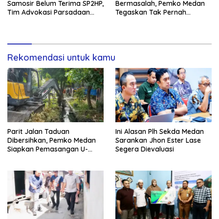
Samosir Belum Terima SP2HP,
Bermasalah, Pemko Medan
Tim Advokasi Parsadaan
Tegaskan Tak Pernah
Silaban Angkat Suara
Berkomitmen Membayar
Hotel
Rekomendasi untuk kamu
Parit Jalan Taduan
Ini Alasan Plh Sekda Medan
Dibersihkan, Pemko Medan
Sarankan Jhon Ester Lase
Siapkan Pemasangan U-
Segera Dievaluasi
Ditch pada 2027