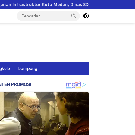
a Medan, Dinas SDABMBK Perkuat Sinergi dengan Kecamatan
gkulu
Lampung