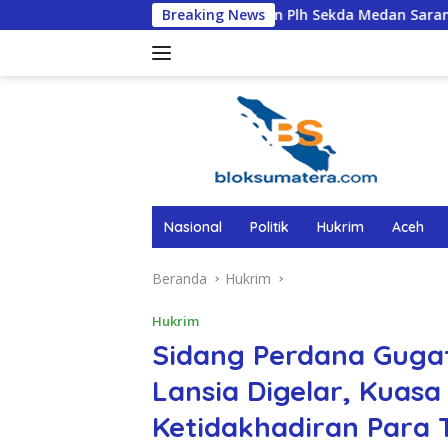
Langsung
Ini Alasan Plh Sekda Medan Sarankan Jhon Ester Lase Seg
Breaking News
ke
konten
Nasional
Politik
Hukrim
Aceh
Beranda
Hukrim
Hukrim
Sidang Perdana Guga
Lansia Digelar, Kuas
Ketidakhadiran Para 