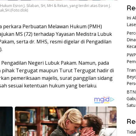
kum Esron J. Silaban, SH, MH & Rekan, yang terdiri atas Esron J.
Re
jak,SH.(Foto:dok)
Ini 
Lase
a perkara Perbuatan Melawan Hukum (PMH)
Perc
jukan MS (72) terhadap Yayasan Medistra Lubuk
Dina
am, serta dr. MHS, resmi digelar di Pengadilan
Kec
.
PWP
Pemu
m Pengadilan Negeri Lubuk Pakam. Namun, pada
n pihak Tergugat maupun Turut Tergugat hadir di
Tran
Beyo
kan pemeriksaan majelis, surat panggilan sidang
Pers
 sah sesuai ketentuan hukum yang berlaku.
BTN 
Gabu
Satu
Re
Tida