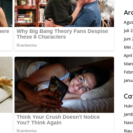
Ar
Agus
Juli 
Juni
Mei 
Apri
Mare
Febr
Janu
Ca
Hukr
Jamb
Nasi
Riau