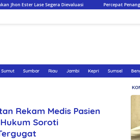
era Dievaluasi
Percepat Penanganan Infrastruktur Kot
Sumut
Sumbar
Riau
Jambi
Kepri
Sumsel
Ben
tan Rekam Medis Pasien
a Hukum Soroti
Tergugat