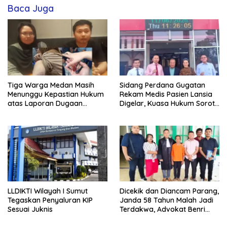
Baca Juga
Tiga Warga Medan Masih
Sidang Perdana Gugatan
Menunggu Kepastian Hukum
Rekam Medis Pasien Lansia
atas Laporan Dugaan
Digelar, Kuasa Hukum Soroti
Penganiayaan di Polsek
Ketidakhadiran Para
Sunggal
Tergugat
LLDIKTI Wilayah I Sumut
Dicekik dan Diancam Parang,
Tegaskan Penyaluran KIP
Janda 58 Tahun Malah Jadi
Sesuai Juknis
Terdakwa, Advokat Benri
Pakpahan Ungkap Dugaan