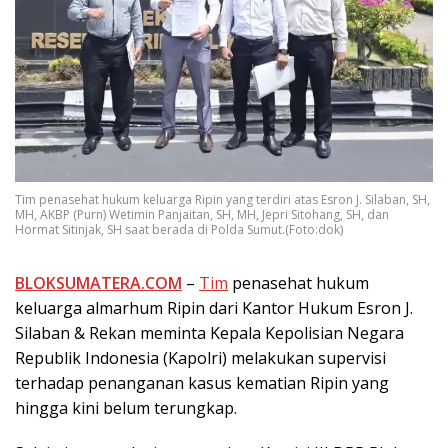
Tim penasehat hukum keluarga Ripin yang terdiri atas Esron J. Silaban, SH,
MH, AKBP (Purn) Wetimin Panjaitan, SH, MH, Jepri Sitohang, SH, dan
Hormat Sitinjak, SH saat berada di Polda Sumut.(Foto:dok)
BLOKSUMATERA.COM
–
Tim
penasehat hukum
keluarga almarhum Ripin dari Kantor Hukum Esron J.
Silaban & Rekan meminta Kepala Kepolisian Negara
Republik Indonesia (Kapolri) melakukan supervisi
terhadap penanganan kasus kematian Ripin yang
hingga kini belum terungkap.