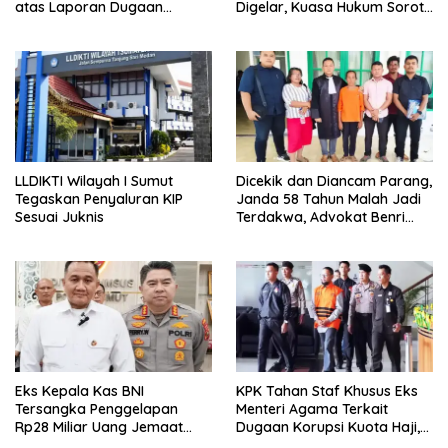
atas Laporan Dugaan
Digelar, Kuasa Hukum Soroti
Penganiayaan di Polsek
Ketidakhadiran Para
Sunggal
Tergugat
LLDIKTI Wilayah I Sumut
Dicekik dan Diancam Parang,
Tegaskan Penyaluran KIP
Janda 58 Tahun Malah Jadi
Sesuai Juknis
Terdakwa, Advokat Benri
Pakpahan Ungkap Dugaan
Kriminalisasi
Eks Kepala Kas BNI
KPK Tahan Staf Khusus Eks
Tersangka Penggelapan
Menteri Agama Terkait
Rp28 Miliar Uang Jemaat
Dugaan Korupsi Kuota Haji,
Gereja Diamankan
Kerugian Negara Capai