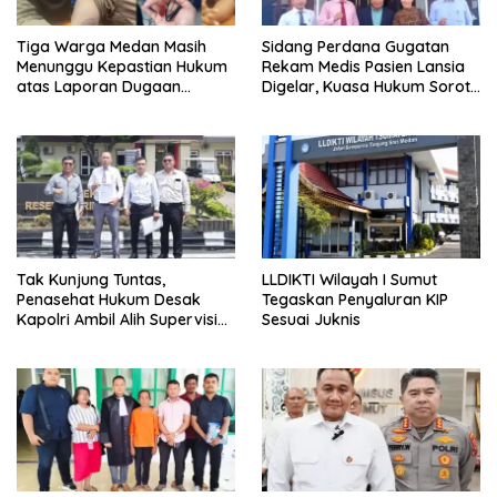
Tiga Warga Medan Masih
Sidang Perdana Gugatan
Menunggu Kepastian Hukum
Rekam Medis Pasien Lansia
atas Laporan Dugaan
Digelar, Kuasa Hukum Soroti
Penganiayaan di Polsek
Ketidakhadiran Para
Sunggal
Tergugat
Tak Kunjung Tuntas,
LLDIKTI Wilayah I Sumut
Penasehat Hukum Desak
Tegaskan Penyaluran KIP
Kapolri Ambil Alih Supervisi
Sesuai Juknis
Kasus Kematian Ripin