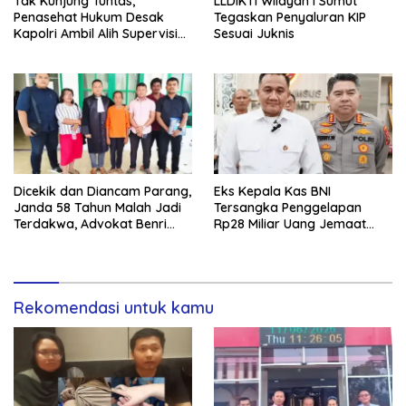
Tak Kunjung Tuntas,
LLDIKTI Wilayah I Sumut
Penasehat Hukum Desak
Tegaskan Penyaluran KIP
Kapolri Ambil Alih Supervisi
Sesuai Juknis
Kasus Kematian Ripin
Dicekik dan Diancam Parang,
Eks Kepala Kas BNI
Janda 58 Tahun Malah Jadi
Tersangka Penggelapan
Terdakwa, Advokat Benri
Rp28 Miliar Uang Jemaat
Pakpahan Ungkap Dugaan
Gereja Diamankan
Kriminalisasi
Rekomendasi untuk kamu