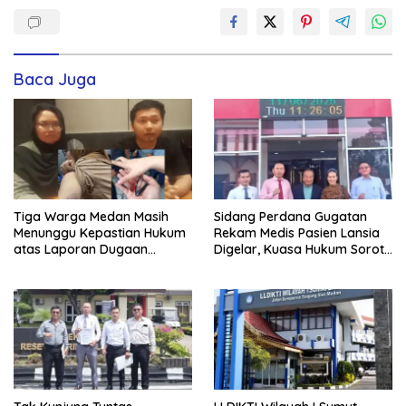
Baca Juga
Tiga Warga Medan Masih
Sidang Perdana Gugatan
Menunggu Kepastian Hukum
Rekam Medis Pasien Lansia
atas Laporan Dugaan
Digelar, Kuasa Hukum Soroti
Penganiayaan di Polsek
Ketidakhadiran Para
Sunggal
Tergugat