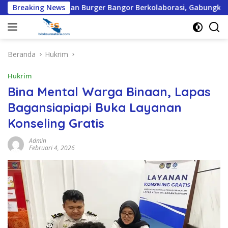
Langsung
an Burger Bangor Berkolaborasi, Gabungkan Hiburan, Kuliner,
Breaking News
ke
konten
Beranda
Hukrim
Hukrim
Bina Mental Warga Binaan, Lapas
Bagansiapiapi Buka Layanan
Konseling Gratis
Admin
Februari 4, 2026