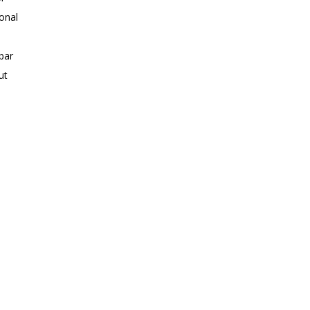
onal
bar
ut