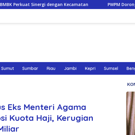
dengan Kecamatan
PWPM Dorong Pemko Medan Lindungi 
Sumut
Sumbar
Riau
Jambi
Kepri
Sumsel
Ben
us Eks Menteri Agama
i Kuota Haji, Kerugian
iliar