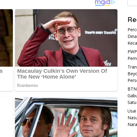
Re
Perc
Dina
Kec
PWP
Pemu
Tran
Beyo
Pers
BTN 
Gabu
Satu
Usai
Nasu
Naras