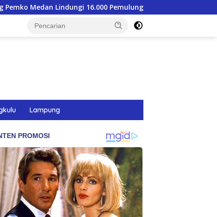
16.000 Pemulung Lewat BPJS Ketenagakerjaan
Transfo
gkulu
Lampung