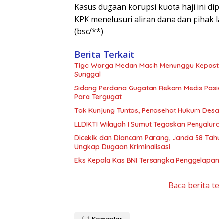
Kasus dugaan korupsi kuota haji ini d
KPK menelusuri aliran dana dan pihak la
(bsc/**)
Berita Terkait
Tiga Warga Medan Masih Menunggu Kepasti
Sunggal
Sidang Perdana Gugatan Rekam Medis Pasie
Para Tergugat
Tak Kunjung Tuntas, Penasehat Hukum Desak 
LLDIKTI Wilayah I Sumut Tegaskan Penyalura
Dicekik dan Diancam Parang, Janda 58 Tah
Ungkap Dugaan Kriminalisasi
Eks Kepala Kas BNI Tersangka Penggelapan
Baca berita t
Komentar