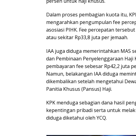
persen untuk haji khusus.
Dalam proses pembagian kuota itu, K
mengarahkan pengumpulan fee percep
asosiasi PIHK. Fee percepatan tersebut
atau sekitar Rp33,8 juta per jemaah.
IAA juga diduga memerintahkan MAS sel
dan Pembinaan Penyelenggaraan Haji 
pembayaran fee sebesar Rp42,2 juta p
Namun, belakangan IAA diduga meminta
dikembalikan setelah mengetahui Dew
Panitia Khusus (Pansus) Haji.
KPK menduga sebagian dana hasil pen
kepentingan pribadi serta untuk mela
diduga diketahui oleh YCQ.