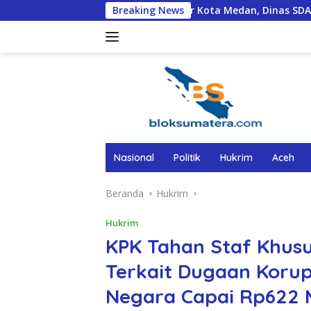
Langsung
n Infrastruktur Kota Medan, Dinas SDABMBK Perkuat Sinergi 
Breaking News
ke
konten
Nasional
Politik
Hukrim
Aceh
Beranda
Hukrim
Hukrim
KPK Tahan Staf Khus
Terkait Dugaan Korups
Negara Capai Rp622 M