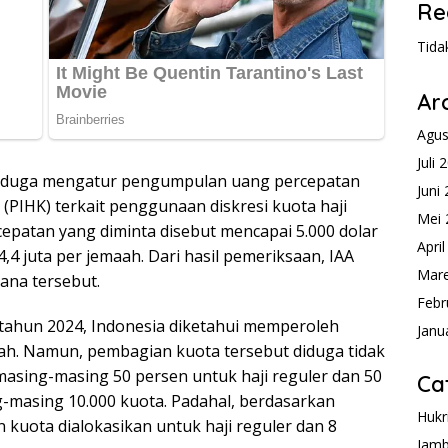
Re
Tida
Ar
Agus
Juli 
 diduga mengatur pengumpulan uang percepatan
Juni
(PIHK) terkait penggunaan diskresi kuota haji
Mei 
cepatan yang diminta disebut mencapai 5.000 dolar
Apri
,4 juta per jemaah. Dari hasil pemeriksaan, IAA
Mare
ana tersebut.
Febr
i tahun 2024, Indonesia diketahui memperoleh
Janu
h. Namun, pembagian kuota tersebut diduga tidak
masing-masing 50 persen untuk haji reguler dan 50
Ca
g-masing 10.000 kuota. Padahal, berdasarkan
Hukr
 kuota dialokasikan untuk haji reguler dan 8
Jamb